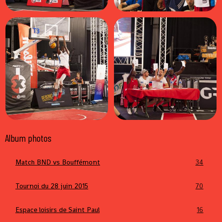
Album photos
Match BND vs Bouffémont
34
Tournoi du 28 juin 2015
70
Espace loisirs de Saint Paul
16