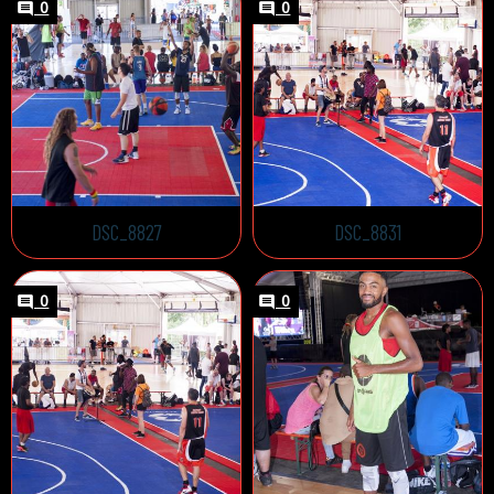
0
0
DSC_8827
DSC_8831
0
0