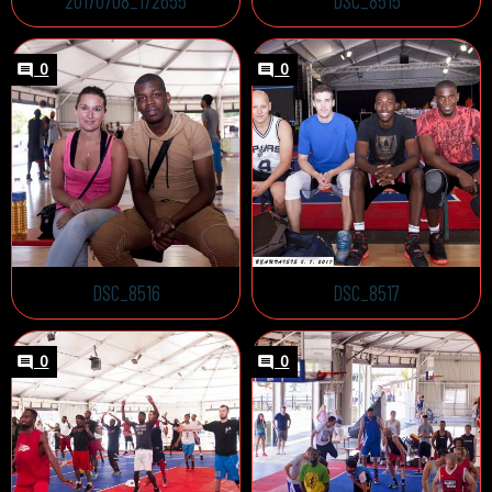
20170708_172655
DSC_8515
0
0
DSC_8516
DSC_8517
0
0