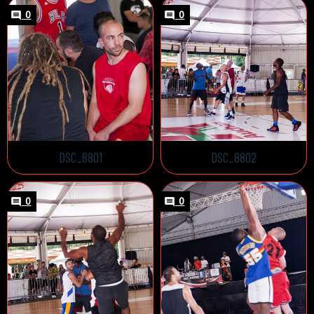
0
0
DSC_8801
DSC_8802
0
0