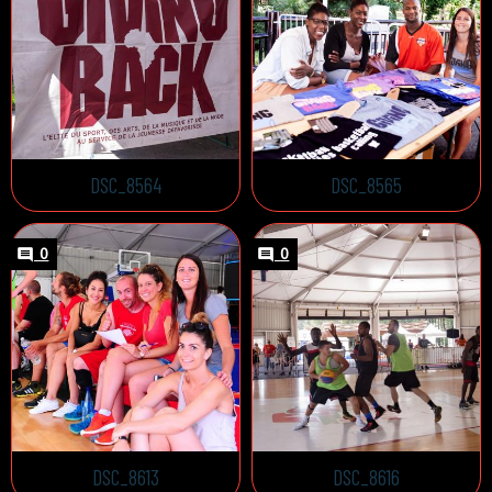
DSC_8564
DSC_8565
0
0
DSC_8613
DSC_8616