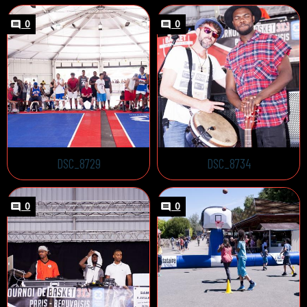
0
0
DSC_8729
DSC_8734
0
0