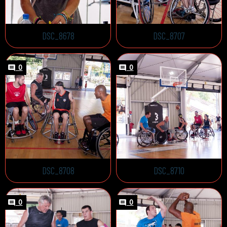
DSC_8678
DSC_8707
0
0
DSC_8708
DSC_8710
0
0