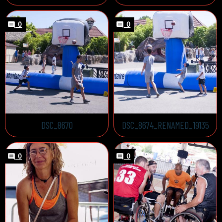
0
0
DSC_8670
DSC_8674_RENAMED_19135
0
0