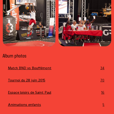
Album photos
Match BND vs Bouffémont
34
Tournoi du 28 juin 2015
70
Espace loisirs de Saint Paul
16
Animations enfants
5