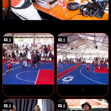
0
0
1
3
0
0