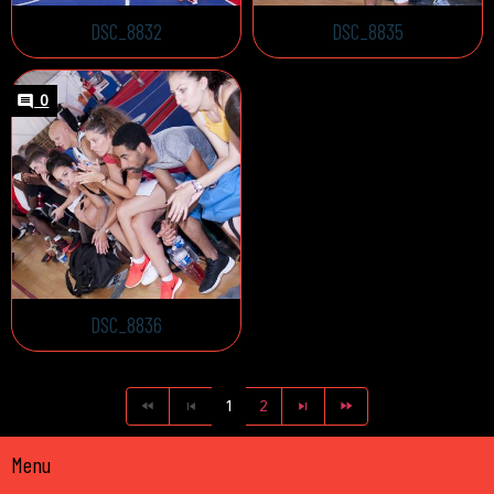
DSC_8832
DSC_8835
0
DSC_8836
1
2
Menu