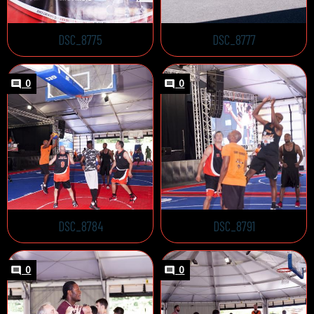
DSC_8775
DSC_8777
0
0
DSC_8784
DSC_8791
0
0