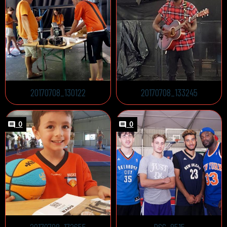
20170708_130122
20170708_133245
0
0