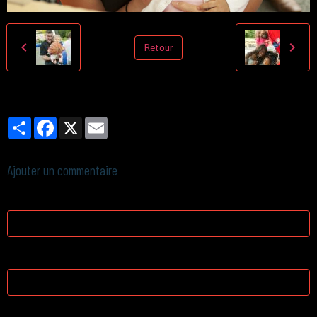
Retour
Partager
Facebook
X
Email
Ajouter un commentaire
Nom
E-mail
Site Internet