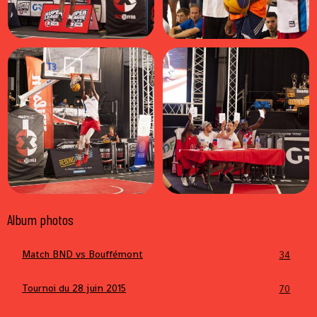
Album photos
Match BND vs Bouffémont
34
Tournoi du 28 juin 2015
70