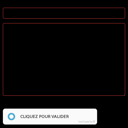
Site Internet
Anti-spam
CLIQUEZ POUR VALIDER
IconCaptcha ©