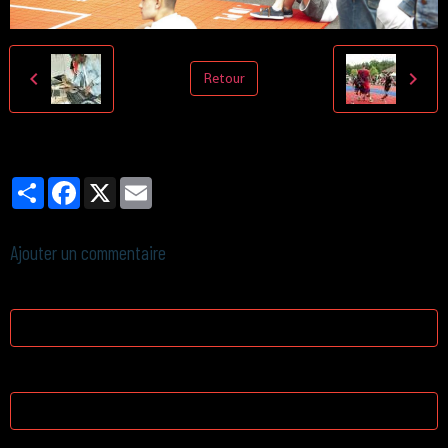
Retour
Partager
Facebook
X
Email
Ajouter un commentaire
Nom
E-mail