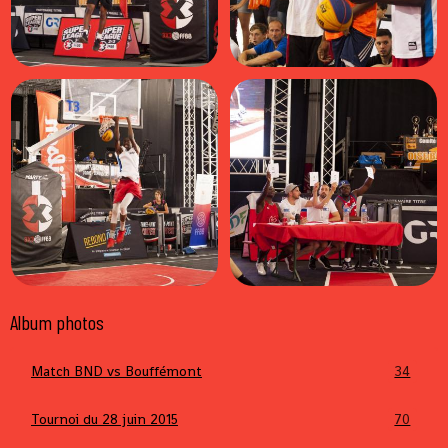
Album photos
Match BND vs Bouffémont
34
Tournoi du 28 juin 2015
70