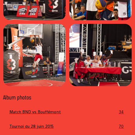
Album photos
Match BND vs Bouffémont
34
Tournoi du 28 juin 2015
70