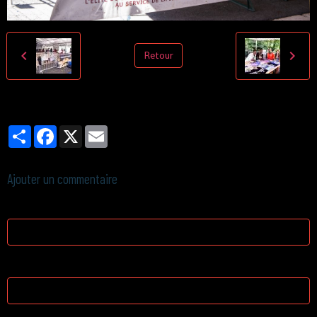
Retour
Partager
Facebook
X
Email
Ajouter un commentaire
Nom
E-mail