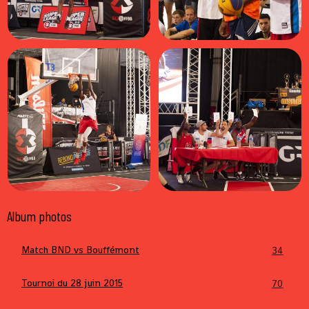
Album photos
Match BND vs Bouffémont
34
Tournoi du 28 juin 2015
70