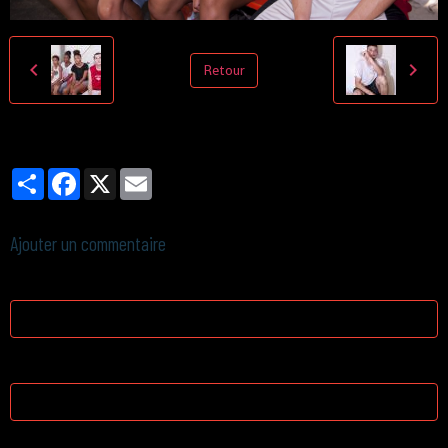
Retour
Partager
Facebook
X
Email
Ajouter un commentaire
Nom
E-mail
Site Internet