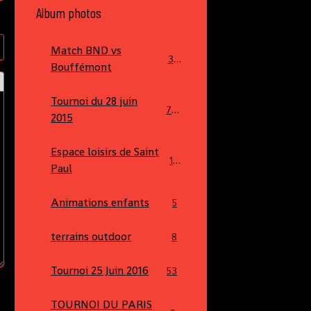
Album photos
Match BND vs
34
Bouffémont
Tournoi du 28 juin
70
2015
Espace loisirs de Saint
16
Paul
Animations enfants
5
terrains outdoor
8
Tournoi 25 Juin 2016
53
TOURNOI DU PARIS