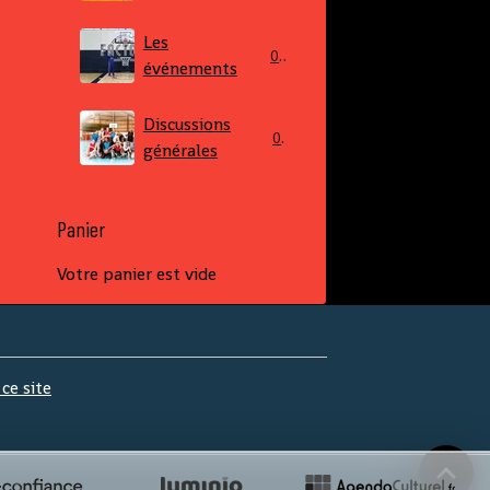
Les
0
événements
Discussions
0
générales
Panier
Votre panier est vide
 ce site