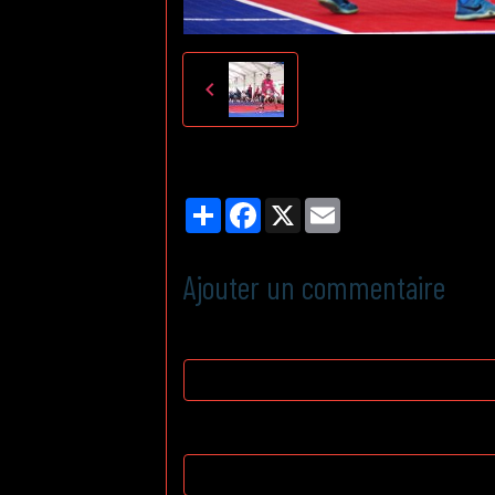
Partager
Facebook
X
Email
Ajouter un commentaire
Nom
E-mail