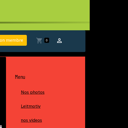
ion membre
0
Menu
Nos photos
Leitmotiv
nos videos