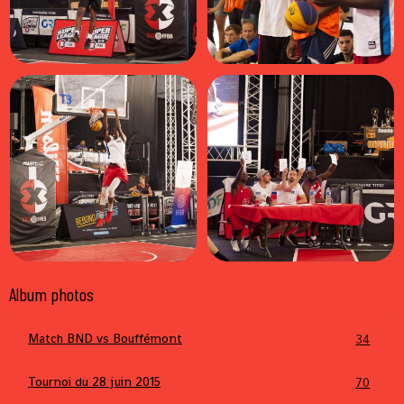
Album photos
Match BND vs Bouffémont
34
Tournoi du 28 juin 2015
70