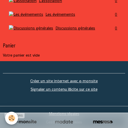
L'association
0
Les événements
0
Discussions générales
0
Panier
Votre panier est vide
Créer un site internet avec e-monsite
Signaler un contenu illicite sur ce site
Mentions légales
SPONSORS
Gestion des cookies