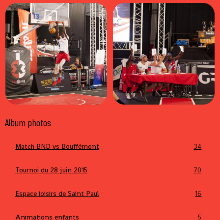
Album photos
Match BND vs Bouffémont
34
Tournoi du 28 juin 2015
70
Espace loisirs de Saint Paul
16
Animations enfants
5