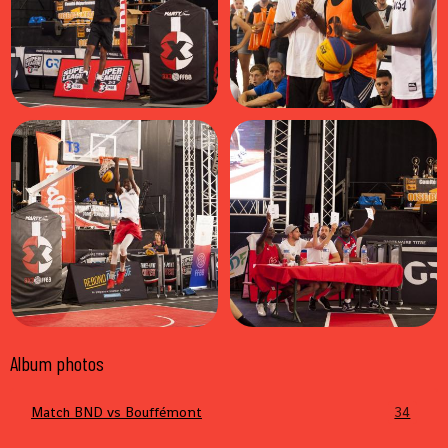
Album photos
Match BND vs Bouffémont
34