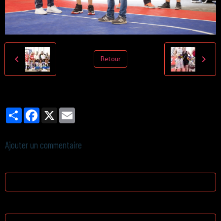
Retour
Partager
Facebook
X
Email
Ajouter un commentaire
Nom
E-mail