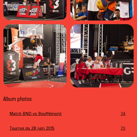
Album photos
Match BND vs Bouffémont
34
Tournoi du 28 juin 2015
70