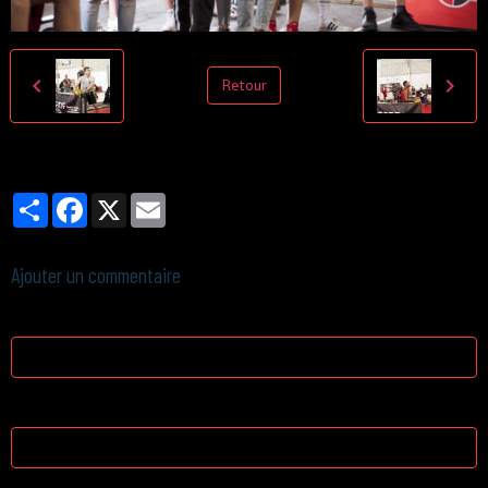
Retour
Partager
Facebook
X
Email
Ajouter un commentaire
Nom
E-mail