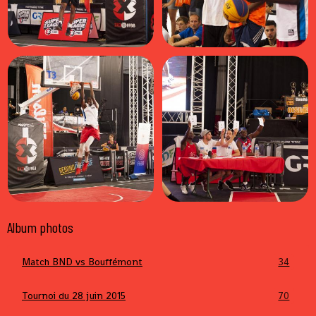
Album photos
Match BND vs Bouffémont
34
Tournoi du 28 juin 2015
70