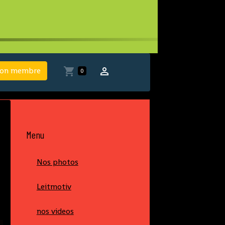
ion membre
0
Menu
Nos photos
Leitmotiv
nos videos