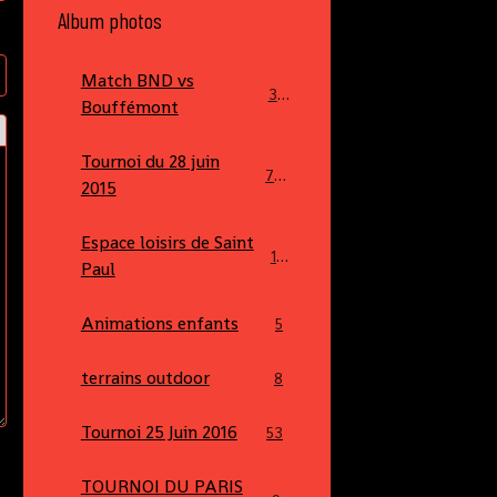
Album photos
Match BND vs
34
Bouffémont
Tournoi du 28 juin
70
2015
Espace loisirs de Saint
16
Paul
Animations enfants
5
terrains outdoor
8
Tournoi 25 Juin 2016
53
TOURNOI DU PARIS