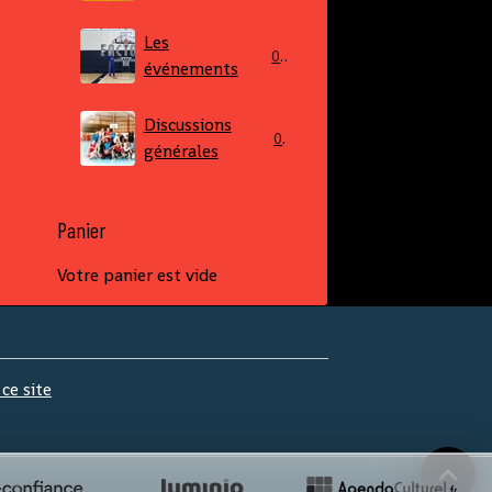
Les
0
événements
Discussions
0
générales
Panier
Votre panier est vide
 ce site