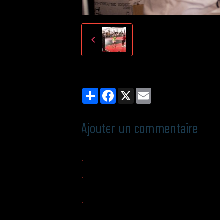
Partager
Facebook
X
Email
Ajouter un commentaire
Nom
E-mail