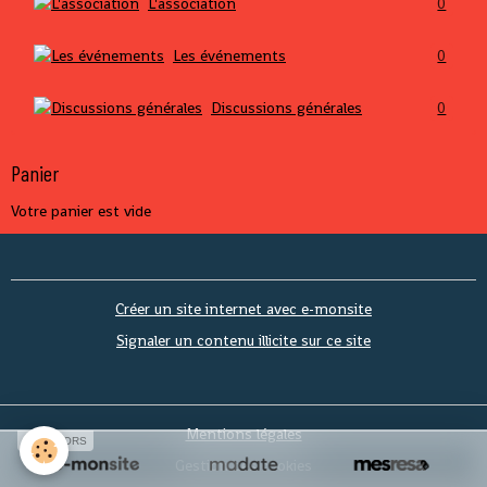
L'association
0
Les événements
0
Discussions générales
0
Panier
Votre panier est vide
Créer un site internet avec e-monsite
Signaler un contenu illicite sur ce site
Mentions légales
SPONSORS
Gestion des cookies