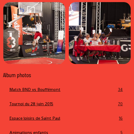
Album photos
Match BND vs Bouffémont
34
Tournoi du 28 juin 2015
70
Espace loisirs de Saint Paul
16
Animations enfants
5